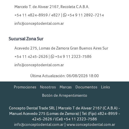
Marcelo T. de Alvear 2167, Recoleta C.A.B.A.
+54 11 4824-8959 / 4827 |
+54 9 11 2892-7214
info@conceptodental.com.ar
Sucursal Zona Sur
Acevedo 275, Lomas de Zamora Gran Buenos Aires Sur
+54 11 4245-2626 |
+54 9 11 2323-7586
info@conceptodental.com.ar
Última Actualización: 06/08/2026 18:00
Promociones
Nosotros
Marcas
Documentos
Links
Botón de Arrepentimiento
Concepto Dental Trade SRL | Marcelo T de Alvear 2167 (C.A.B.A) -
Manuel Acevedo 275 (Lomas de Zamora) | Tel:
(Fijo) 4824-8959 -
4245-2626 / (Cel) +54 11 2323-7586
info@conceptodental.com.ar
|
www.conceptodental.com.ar