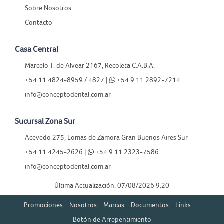
Sobre Nosotros
Contacto
Casa Central
Marcelo T. de Alvear 2167, Recoleta C.A.B.A.
+54 11 4824-8959 / 4827 |
+54 9 11 2892-7214
info@conceptodental.com.ar
Sucursal Zona Sur
Acevedo 275, Lomas de Zamora Gran Buenos Aires Sur
+54 11 4245-2626 |
+54 9 11 2323-7586
info@conceptodental.com.ar
Última Actualización: 07/08/2026 9:20
Promociones
Nosotros
Marcas
Documentos
Links
Botón de Arrepentimiento