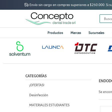
Envío sin cargo en compras superiores a $250.000. Si sup
Productos
Marcas
Sucursales
CATEGORÍAS
ENDOD
¡OFERTAS!
Se enco
Desinfección
MATERIALES ESTUDIANTES