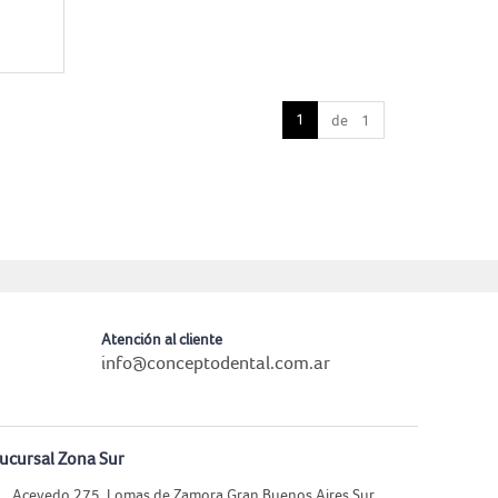
1
de 1
Atención al cliente
info@conceptodental.com.ar
ucursal Zona Sur
Acevedo 275, Lomas de Zamora Gran Buenos Aires Sur