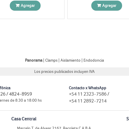
Agregar
Agregar
Panorama
|
Clamps
|
Aislamiento
|
Endodoncia
Los precios publicados incluyen IVA
fónica
Contacto x WhatsApp
26 / 4824-8959
+54 11 2323-7586
/
ernes de 8:30 a 18:00 hs
+54 11 2892-7214
Casa Central
S
Marcelo T. de Alvear 2167, Recoleta C.A.B.A.