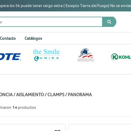
era los 5k puede tener cargo extra ( Excepto Tierra del Fuego) No se envían
Contacto
Catálogos
ONCIA
/
AISLAMIENTO
/
CLAMPS
/
PANORAMA
ntraron
14
productos