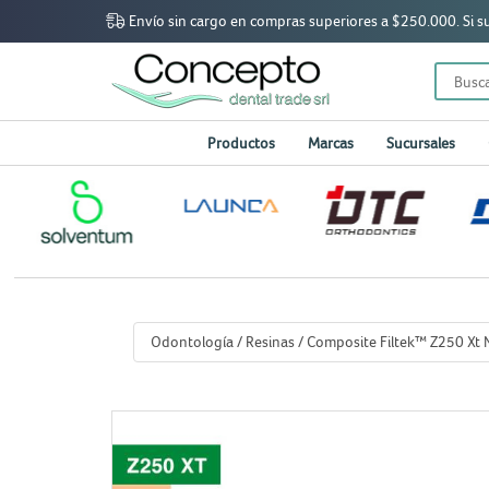
Envío sin cargo en compras superiores a $250.000. Si sup
Productos
Marcas
Sucursales
Odontología
/
Resinas
/
Composite Filtek™ Z250 Xt N