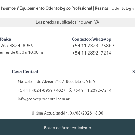
Insumos Y Equipamiento Odontológico Profesional |
Resinas
|
Odontología
Los precios publicados incluyen IVA
fónica
Contacto x WhatsApp
26 / 4824-8959
+54 11 2323-7586
/
ernes de 8:30 a 18:00 hs
+54 11 2892-7214
Casa Central
S
Marcelo T. de Alvear 2167, Recoleta C.A.B.A.
+54 11 4824-8959 / 4827 |
+54 9 11 2892-7214
info@conceptodental.com.ar
Última Actualización: 07/08/2026 18:00
Botón de Arrepentimiento