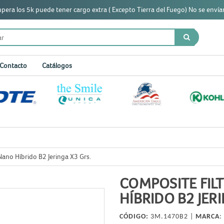
era los 5k puede tener cargo extra ( Excepto Tierra del Fuego) No se envían
Contacto
Catálogos
ano Híbrido B2 Jeringa X3 Grs.
COMPOSITE FIL
HÍBRIDO B2 JER
CÓDIGO:
3M.1470B2 |
MARCA
: